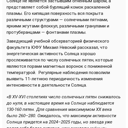
Солнце не является застывшим огненным шаром, а
представляет собой бурлящий комок раскаленной
плазмы. Его кипящая поверхность вся покрыта
различными структурами — солнечными пятнами,
яркими жгутами флоккул, различными гранулами и
протуберанцами — фонтанами плазмы.
Заведующий учебной обсерваторией физического
факультета ЮФУ Михаил Невский рассказал, что
энергетическая активность Солнца хорошо
прослеживается по числу солнечных пятен, которые
являются порами магнитных воронок с пониженной
температурой. Регулярные наблюдения позволили
выявить 11-летнюю периодичность изменения
интенсивности в деятельности Солнца.
«В XV-XVI столетиях число солнечных пятен снижалось
до нуля, в настоящее время на Солнце наблюдается
130-160 пятен. Для сравнения максимумом XX века
было 260–280. Ожидалось, что максимум активности
Солнца придется на 2024–2025 годы, но звезда уже