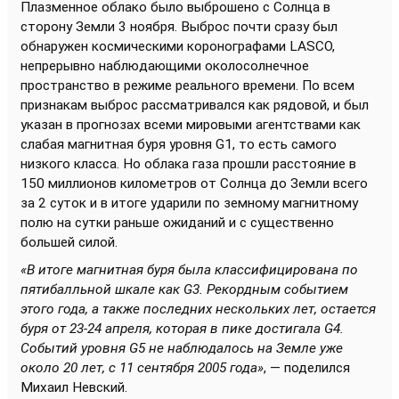
Плазменное облако было выброшено с Солнца в
сторону Земли 3 ноября. Выброс почти сразу был
обнаружен космическими коронографами LASCO,
непрерывно наблюдающими околосолнечное
пространство в режиме реального времени. По всем
признакам выброс рассматривался как рядовой, и был
указан в прогнозах всеми мировыми агентствами как
слабая магнитная буря уровня G1, то есть самого
низкого класса. Но облака газа прошли расстояние в
150 миллионов километров от Солнца до Земли всего
за 2 суток и в итоге ударили по земному магнитному
полю на сутки раньше ожиданий и с существенно
большей силой.
«В итоге магнитная буря была классифицирована по
пятибалльной шкале как G3. Рекордным событием
этого года, а также последних нескольких лет, остается
буря от 23-24 апреля, которая в пике достигала G4.
Событий уровня G5 не наблюдалось на Земле уже
около 20 лет, с 11 сентября 2005 года»
, — поделился
Михаил Невский.