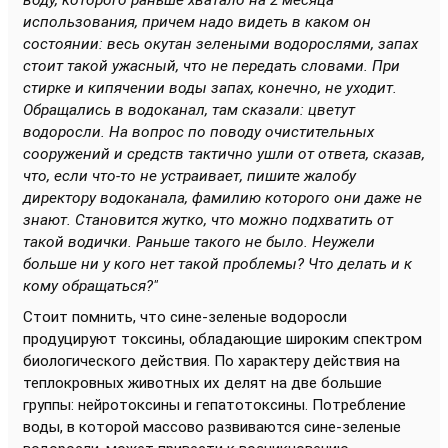
воду, которого раньше хватало на 2 месяца
использования, причем надо видеть в каком он
состоянии: весь окутан зелеными водорослями, запах
стоит такой ужасный, что не передать словами. При
стирке и кипячении воды запах, конечно, не уходит.
Обращались в водоканал, там сказали: цветут
водоросли. На вопрос по поводу очистительных
сооружений и средств тактично ушли от ответа, сказав,
что, если что-то не устраивает, пишите жалобу
директору водоканала, фамилию которого они даже не
знают. Становится жутко, что можно подхватить от
такой водички. Раньше такого не было. Неужели
больше ни у кого нет такой проблемы? Что делать и к
кому обращаться?"
Стоит помнить, что сине-зеленые водоросли
продуцируют токсины, обладающие широким спектром
биологического действия. По характеру действия на
теплокровных животных их делят на две большие
группы: нейротоксины и гепатотоксины. Потребление
воды, в которой массово развиваются сине-зеленые