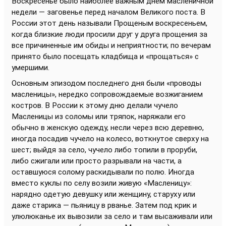
Воскресенье было наиболее важным днем масленичной
недели — заговенье перед началом Великого поста. В
России этот день называли Прощеным воскресеньем,
когда близкие люди просили друг у друга прощения за
все причиненные им обиды и неприятности; по вечерам
принято было посещать кладбища и «прощаться» с
умершими.
Основным эпизодом последнего дня были «проводы
масленицы», нередко сопровождаемые возжиганием
костров. В России к этому дню делали чучело
Масленицы из соломы или тряпок, наряжали его
обычно в женскую одежду, несли через всю деревню,
иногда посадив чучело на колесо, воткнутое сверху на
шест; выйдя за село, чучело либо топили в проруби,
либо сжигали или просто разрывали на части, а
оставшуюся солому раскидывали по полю. Иногда
вместо куклы по селу возили живую «Масленицу»:
нарядно одетую девушку или женщину, старуху или
даже старика — пьяницу в рванье. Затем под крик и
улюлюканье их вывозили за село и там высаживали или