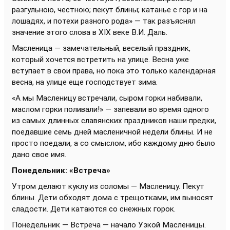
разгульною, честною; пекут блины; катанье с гор и на
лошадях, и потехи разного рода» — так разъяснял
значение этого слова в XIX веке В.И. Даль.
Масленица — замечательный, веселый праздник,
который хочется встретить на улице. Весна уже
вступает в свои права, но пока это только календарная
весна, на улице еще господствует зима.
«А мы Масленицу встречали, сыром горки набивали,
маслом горки поливали!» — запевали во время одного
из самых длинных славянских праздников наши предки,
поедавшие семь дней масленичной недели блины. И не
просто поедали, а со смыслом, ибо каждому дню было
дано свое имя.
Понедельник: «Встреча»
Утром делают куклу из соломы — Масленицу. Пекут
блины. Дети обходят дома с трещотками, им выносят
сладости. Дети катаются со снежных горок.
Понедельник — Встреча — начало Узкой Масленицы.