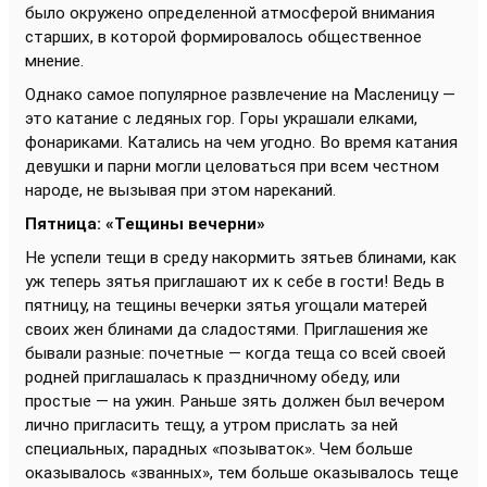
было окружено определенной атмосферой внимания
старших, в которой формировалось общественное
мнение.
Однако самое популярное развлечение на Масленицу —
это катание с ледяных гор. Горы украшали елками,
фонариками. Катались на чем угодно. Во время катания
девушки и парни могли целоваться при всем честном
народе, не вызывая при этом нареканий.
Пятница: «Тещины вечерни»
Не успели тещи в среду накормить зятьев блинами, как
уж теперь зятья приглашают их к себе в гости! Ведь в
пятницу, на тещины вечерки зятья угощали матерей
своих жен блинами да сладостями. Приглашения же
бывали разные: почетные — когда теща со всей своей
родней приглашалась к праздничному обеду, или
простые — на ужин. Раньше зять должен был вечером
лично пригласить тещу, а утром прислать за ней
специальных, парадных «позываток». Чем больше
оказывалось «званных», тем больше оказывалось теще