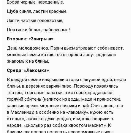
Брови черные, наведенные,
Шуба синяя, ластки кpасные,
Лапти частые головастые,
Поpтянки белые, набеленные!
Вторник: «Заигрыш»
День молодоженов. Парни высматривают себе невест,
молодые семьи катаются с горок и зовут родных и
знакомых на блины.
Среда: «Лакомка»
В каждой семье накрывали столы с вкусной едой, пекли
блины, в деревнях варили пиво. Повсюду появлялись
театры, торговые палатки, в которых продавался
горячий сбитень (напиток из воды, меда и пряностей),
каленые орехи, медовые пряники и чай. Считалось, что
в Масленицу, а особенно на «лакомку», нужно есть
столько, сколько душе угодно, или, как говорили в
народе, «сколько раз собака хвостом махнет». К
блинам следовало подавать всевозможные сыры,