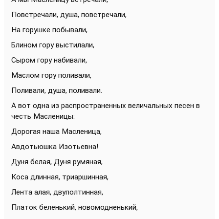
Повстречали, душа, повстречали,
На горушке побывали,
Блином гору выстилали,
Сыpом гоpу набивали,
Маслом гору поливали,
Поливали, душа, поливали.
А вот одна из распространенных величальных песен в
честь Масленицы:
Дорогая наша Масленица,
Авдотьюшка Изотьевна!
Дуня белая, Дуня румяная,
Коса длинная, тpиаpшинная,
Лента алая, двуполтинная,
Платок беленький, новомодненький,