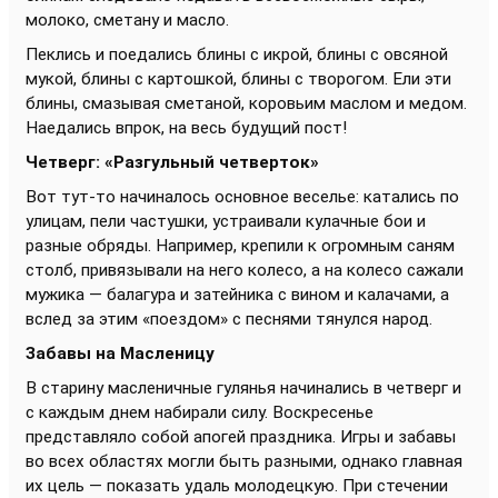
молоко, сметану и масло.
Пеклись и поедались блины с икрой, блины с овсяной
мукой, блины с картошкой, блины с творогом. Ели эти
блины, смазывая сметаной, коровьим маслом и медом.
Наедались впрок, на весь будущий пост!
Четверг: «Разгульный четверток»
Вот тут-то начиналось основное веселье: катались по
улицам, пели частушки, устраивали кулачные бои и
разные обряды. Например, крепили к огромным саням
столб, привязывали на него колесо, а на колесо сажали
мужика — балагура и затейника с вином и калачами, а
вслед за этим «поездом» с песнями тянулся народ.
Забавы на Масленицу
В старину масленичные гулянья начинались в четверг и
с каждым днем набирали силу. Воскресенье
представляло собой апогей праздника. Игры и забавы
во всех областях могли быть разными, однако главная
их цель — показать удаль молодецкую. При стечении