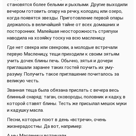
становятся более белыми и рыхлыми. Другие выходили
вечером готовить опару на речку, колодец или озеро,
когда появятся звезды. Приготовление первой опары
держалось в величайшей тайне от всех домашних и
посторонних. Малейшая неосторожность стряпухи
наводила на хозяйку тоску на всю масленицу.
Где нет свекра или свекрови, а молодые встречали
первую Масленицу, тещи приходили к своим зятьям
учить дочек блины печь. Обычно, зятья и дочери
приглашали заранее таких гостей поучить их уму-
разуму. Получить такое приглашение почиталось за
великую честь.
Званная теща была обязана прислать с вечера весь
блинный снаряд: таган, сковороды, половник и кадку, в
которой ставят блины. Тесть же присылал мешок муки
и кадушку масла.
Песни, которые поют в день «встречи», очень
жизнерадостны. Да вот, например:
А мы Масленицу встpечали,