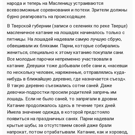
народа и теперь на Масленицу устраиваются
всевозможные соревнования и потехи. Зрители должны
бурно реагировать на происходящее.
В Тверской губернии (записи о селениях по реке Тверце)
масленичное катание на лошадях начиналось только с
пятницы. На лошадей надевали самую лучшую сбрую,
обвешивали их бляхами. Парни, которые собирались
жениться, специально к этому катанию покупали сани.
Все молодые парочки непременно участвовали в
катание. Девушки тоже добывали себе сани и, «насевши
по нескольку человек, наряженные, отправлялись куда-
нибудь в ближайшую деревню, где назначается съезд».
В такую деревню съезжались сотни саней. Даже
девочки-подростки просили родителей запрячь им
лошадь. Если не было саней, то запрягали в дровни.
Катание продолжалось здесь в течение трех дней.
Имела значение одежда, в которой предстояло
появиться на праздничных санях. Парни надевали
крытые шубы; за отсутствием своей даже брали
напрокат, потом отрабатывали. Катание, как и хоровод,