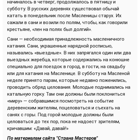
начиналось в четверг, продолжалось в пятницу и
субботу. В русских деревнях существовал обычай
катать в понедельник после Масленицы старух. Их
сажали в сани и возили по полям, чтобы, как говорили
крестьяне, «лен на полях был долгий».
Сани — необходимая принадлежность масленичного
катания. Сани, украшенные нарядной росписью,
назывались «выездные». В них запрягался один или два
выездных жеребца, которые содержались на конюшне
специально для поездок в город, в гости, на свадьбу
или для катания на Масленице. В субботу на Масленой
неделе принято парам, которые недавно поженились,
проводить обряд целования. Молодые поднимались на
катальную горку. Там они должны были поклониться
«миру» — собравшимся посмотреть на событие
деревенским жителям, поцеловаться и съехать на
санях с горы. Под горой молодые должны были
целоваться до тех пор, пока не надоест зрителям,
кричавшим: «Давай, давай!»
По материалам сайта "Страна Мастеров"