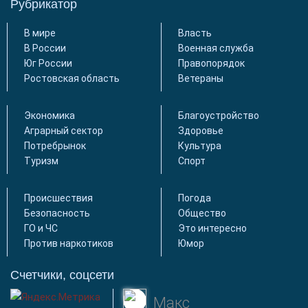
Рубрикатор
В мире
Власть
В России
Военная служба
Юг России
Правопорядок
Ростовская область
Ветераны
Экономика
Благоустройство
Аграрный сектор
Здоровье
Потребрынок
Культура
Туризм
Спорт
Происшествия
Погода
Безопасность
Общество
ГО и ЧС
Это интересно
Против наркотиков
Юмор
Счетчики, соцсети
Макс