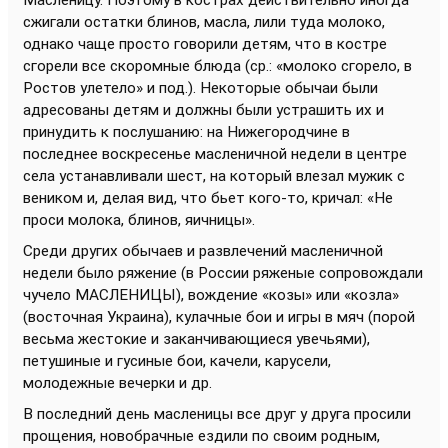
Масленицу. Поэтому в кострах действительно иногда
сжигали остатки блинов, масла, лили туда молоко,
однако чаще просто говорили детям, что в костре
сгорели все скоромные блюда (ср.: «молоко сгорело, в
Ростов улетело» и под.). Некоторые обычаи были
адресованы детям и должны были устрашить их и
принудить к послушанию: на Нижегородчине в
последнее воскресенье масленичной недели в центре
села устанавливали шест, на который влезал мужик с
веником и, делая вид, что бьет кого-то, кричал: «Не
проси молока, блинов, яичницы».
Среди других обычаев и развлечений масленичной
недели было ряжение (в России ряженые сопровождали
чучело МАСЛЕНИЦЫ), вождение «козы» или «козла»
(восточная Украина), кулачные бои и игры в мяч (порой
весьма жестокие и заканчивающиеся увечьями),
петушиные и гусиные бои, качели, карусели,
молодежные вечерки и др.
В последний день масленицы все друг у друга просили
прощения, новобрачные ездили по своим родным,