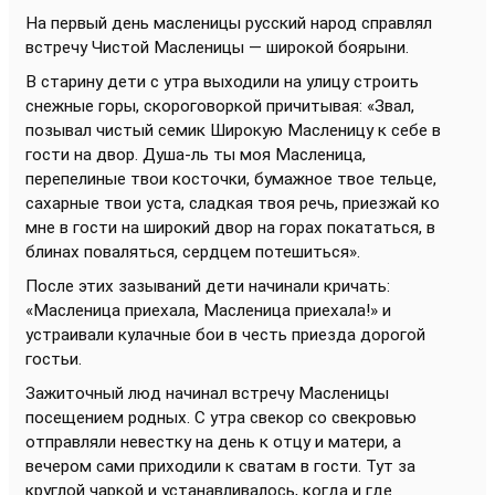
На первый день масленицы русский народ справлял
встречу Чистой Масленицы — широкой боярыни.
В старину дети с утра выходили на улицу строить
снежные горы, скороговоркой причитывая: «Звал,
позывал чистый семик Широкую Масленицу к себе в
гости на двор. Душа-ль ты моя Масленица,
перепелиные твои косточки, бумажное твое тельце,
сахарные твои уста, сладкая твоя речь, приезжай ко
мне в гости на широкий двор на горах покататься, в
блинах поваляться, сердцем потешиться».
После этих зазываний дети начинали кричать:
«Масленица приехала, Масленица приехала!» и
устраивали кулачные бои в честь приезда дорогой
гостьи.
Зажиточный люд начинал встречу Масленицы
посещением родных. С утра свекор со свекровью
отправляли невестку на день к отцу и матери, а
вечером сами приходили к сватам в гости. Тут за
круглой чаркой и устанавливалось, когда и где