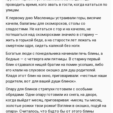
проводить время, кого звать в гости, когда кататься по
улицам.
К первому дню Масленицы устраивали горы, висячие
качели, балаганы для скоморохов, столы со
сладостями. Не кататься с гор и на качелях, не
потешаться над скоморохами значило в старину —
жить в горькой беде, а на старости лет лежать на
смертном одре, сидеть калекой без ноги.
Богатые люди с понедельника начинали печь блины, а
бедные — с четверга или пятницы. В старину первый
блин отдавался нищей братии на помин усопших, либо
его клали на слуховое окошко для душ родителей.
Кладя этот блин на окно, приговаривали: «честные наши
родители, вот для вашей души блинок».
Опару для блинов стряпухи готовили с особыми
обрядами. Одни опару готовили из снега, на дворе,
когда выйдет месяц, приговаривая: «месяц ты месяц,
золотые рожки твои рожки! Взгляни в окошко, подуй на
опару». Считалось, что будто бы от этого блины