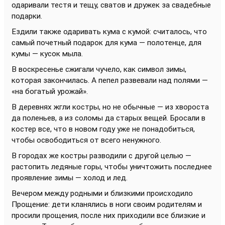
одаривали тестя и тещу, сватов и дружек за свадебные
подарки.
Ездили также одаривать кума с кумой: считалось, что
самый почетный подарок для кума — полотенце, для
кумы — кусок мыла.
В воскресенье сжигали чучело, как символ зимы,
которая закончилась. А пепел развевали над полями —
«на богатый урожай».
В деревнях жгли костры, но не обычные — из хвороста
да поленьев, а из соломы да старых вещей. Бросали в
костер все, что в новом году уже не понадобиться,
чтобы освободиться от всего ненужного.
В городах же костры разводили с другой целью —
растопить ледяные горы, чтобы уничтожить последнее
проявление зимы — холод и лед.
Вечером между родными и близкими происходило
Прощение: дети кланялись в ноги своим родителям и
просили прощения, после них приходили все близкие и