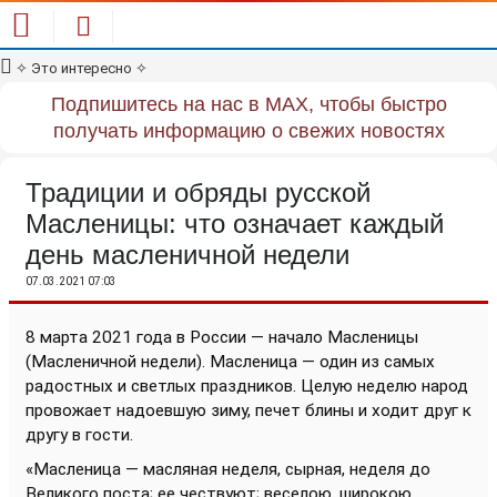
✧
Это интересно
✧
Подпишитесь на нас в MAX, чтобы быстро
получать информацию о свежих новостях
Традиции и обряды русской
Масленицы: что означает каждый
день масленичной недели
07.03.2021 07:03
8 марта 2021 года в России — начало Масленицы
(Масленичной недели). Масленица — один из самых
радостных и светлых праздников. Целую неделю народ
провожает надоевшую зиму, печет блины и ходит друг к
другу в гости.
«Масленица — масляная неделя, сырная, неделя до
Великого поста; ее чествуют; веселою, широкою,