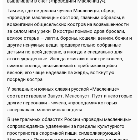
вываливали в снег («проводили Масленицу»).
Там же, где не делали чучела Масленицы, обряд
«проводов масленицы» состоял, главным образом, в
возжигании общесельских костров на возвышенности
за селом или у реки. В костры помимо дров бросали,
всякое старье — лапти, бороны, кошели, веники, бочки и
другие ненужные вещи, предварительно собранные
детьми по всей деревне, а иногда и специально для
этого украденные. Иногда сжигали в костре колесо,
символ солнца, связываемый с приближающейся
весной; его чаще надевали па жердь, воткнутую
посреди костра.
У западных и южных славян русской «Масленице»
соответствовали Запуст, Менсопуст, Пуст и некоторые
другие персонажи - чучела, «проводами» которых
завершалась масленичная неделя.
В центральных областях России «проводы масленицы»
сопровождались удалением за пределы культурного
пространства скоромной пищи, символизирующей