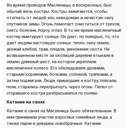
Во время проводов Масленицы, в воскресенье, был
обычай жечь костры. Костры зажигаются, чтобы
отогнать от людей зло, неведомую и нечистую силу
спутников зимы. Огонь помогает очиститься от грехов,
снять болезни, порчу, сглаз. В то же время масленичный
костер имитирует солнце. Он дает, по поверью, то, что
дает людям настоящее солнце: тепло, силу земле,
урожай хлебов, трав, плодов, умножение скота. На
возвышенном месте за околицей деревни втыкали в
землю длинный шест, на которое укрепляли
масленичное колесо. Его обкладывали дровами,
старыми корзинами, бочками, соломой, тряпками, а
затем поджигали. Люди, пришедшие к костру, плясали,
пели, старались перепрыгнуть через огонь. Пепел от
сгоравшего костра разбрасывался по полям.
Катание на санях
Катание в санях на Масленице было обязательным. В
нем принимали участие взрослые семейные люди, а
также парни и девушки, новобрачные. Катание