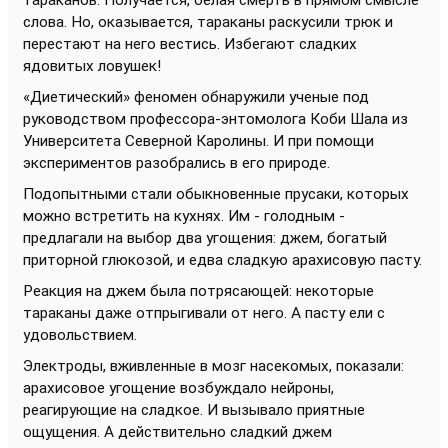
тараканов. Получается, белая смерть в прямом смысле
слова. Но, оказывается, тараканы раскусили трюк и
перестают на него вестись. Избегают сладких
ядовитых ловушек!
«Диетический» феномен обнаружили ученые под
руководством профессора-энтомолога Коби Шала из
Университета Северной
Каролины
. И при помощи
экспериментов разобрались в его природе.
Подопытными стали обыкновенные прусаки, которых
можно встретить на кухнях. Им - голодным -
предлагали на выбор два угощения: джем, богатый
приторной глюкозой, и едва сладкую арахисовую пасту.
Реакция на джем была потрясающей: некоторые
тараканы даже отпрыгивали от него. А пасту ели с
удовольствием.
Электроды, вживленные в мозг насекомых, показали:
арахисовое угощение возбуждало нейроны,
реагирующие на сладкое. И вызывало приятные
ощущения. А действительно сладкий джем