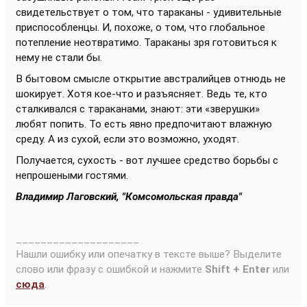
свидетельствует о том, что тараканы - удивительные
приспособленцы. И, похоже, о том, что глобальное
потепление неотвратимо. Тараканы зря готовиться к
нему не стали бы.
В бытовом смысле открытие австралийцев отнюдь не
шокирует. Хотя кое-что и разъясняет. Ведь те, кто
сталкивался с тараканами, знают: эти «зверушки»
любят попить. То есть явно предпочитают влажную
среду. А из сухой, если это возможно, уходят.
Получается, сухость - вот лучшее средство борьбы с
непрошеными гостями.
Владимир Лаговский, "Комсомольская правда"
____________________
Нашли ошибку или опечатку в тексте выше? Выделите
слово или фразу с ошибкой и нажмите
Shift + Enter
или
сюда
.