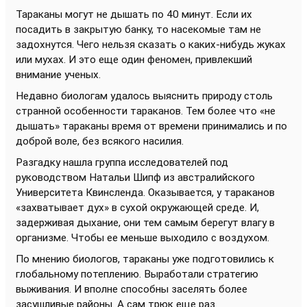
Тараканы могут не дышать по 40 минут. Если их
посадить в закрытую банку, то насекомые там не
задохнутся. Чего нельзя сказать о каких-нибудь жуках
или мухах. И это еще один феномен, привлекший
внимание ученых.
Недавно биологам удалось выяснить природу столь
странной особенности тараканов. Тем более что «не
дышать» тараканы время от времени принимались и по
доброй воле, без всякого насилия.
Разгадку нашла группа исследователей под
руководством Натальи Шипф из австралийского
Университета
Квинсленда
. Оказывается, у тараканов
«захватывает дух» в
сухой
окружающей среде. И,
задерживая дыхание, они тем самым берегут влагу в
организме. Чтобы ее меньше выходило с воздухом.
По мнению биологов, тараканы уже подготовились к
глобальному потеплению. Выработали стратегию
выживания. И вполне способны заселять более
засушливые районы. А сам трюк еще раз