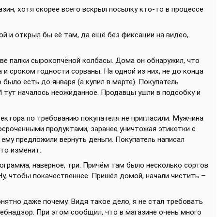
зин, хотя скорее всего вскрыл посылку кто-то в процессе
й и открыл бы её там, да ещё без фиксации на видео,
две палки сырокопчёной колбасы. Дома он обнаружил, что
 и сроком годности сорваны. На одной из них, не до конца
было есть до января (а купил в марте). Покупатель
 И тут началось неожиданное. Продавцы ушли в подсобку и
ректора по требованию покупателя не пригласили. Мужчина
росроченными продуктами, заранее уничтожая этикетки с
 ему предложили вернуть деньги. Покупатель написал
-то изменит.
илограмма, наверное, три. Причём там было несколько сортов
Ну, чтобы покачественнее. Пришёл домой, начали чистить –
понятно даже почему. Видя такое дело, я не стал требовать
ребнадзор. При этом сообщил, что в магазине очень много