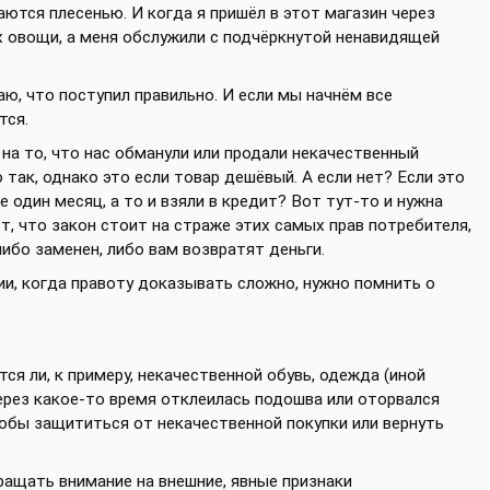
аются плесенью. И когда я пришёл в этот магазин через
х овощи, а меня обслужили с подчёркнутой ненавидящей
аю, что поступил правильно. И если мы начнём все
тся.
на то, что нас обманули или продали некачественный
о так, однако это если товар дешёвый. А если нет? Если это
е один месяц, а то и взяли в кредит? Вот тут-то и нужна
т, что закон стоит на страже этих самых прав потребителя,
ибо заменен, либо вам возвратят деньги.
и, когда правоту доказывать сложно, нужно помнить о
ся ли, к примеру, некачественной обувь, одежда (иной
 через какое-то время отклеилась подошва или оторвался
чтобы защититься от некачественной покупки или вернуть
ращать внимание на внешние, явные признаки