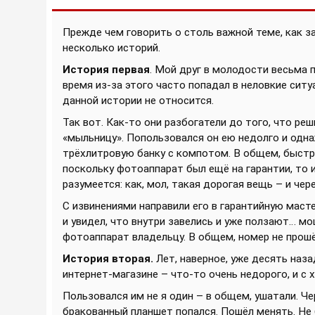
Прежде чем говорить о столь важной теме, как з
несколько историй.
История первая
. Мой друг в молодости весьма пр
время из-за этого часто попадал в неловкие ситу
данной истории не относится.
Так вот. Как-то они разбогатели до того, что р
«мыльницу». Попользовался он ею недолго и одн
трёхлитровую банку с компотом. В общем, быстро
поскольку фотоаппарат был ещё на гарантии, то и 
разумеется: как, мол, такая дорогая вещь – и че
С извинениями направили его в гарантийную маст
и увидел, что внутри завелись и уже ползают… мош
фотоаппарат владельцу. В общем, номер не прош
История вторая.
Лет, наверное, уже десять наз
интернет-магазине – что-то очень недорого, и с
Пользовался им не я один – в общем, ушатали. Че
бракованный планшет попался. Пошёл менять. Не б