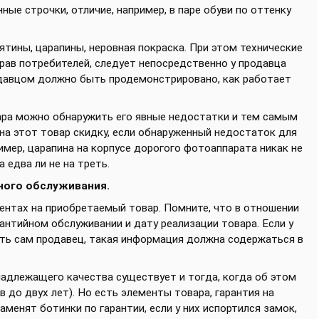
ые строчки, отличие, например, в паре обуви по оттенку
тины, царапины, неровная покраска. При этом технические
рав потребителей, следует непосредственно у продавца
одавцом должно быть продемонстрировано, как работает
ара можно обнаружить его явные недостатки и тем самым
 на этот товар скидку, если обнаруженный недостаток для
ример, царапина на корпусе дорогого фотоаппарата никак не
а едва ли не на треть.
ного обслуживания.
ентах на приобретаемый товар. Помните, что в отношении
антийном обслуживании и дату реализации товара. Если у
ать сам продавец, такая информация должна содержаться в
надлежащего качества существует и тогда, когда об этом
 до двух лет). Но есть элементы товара, гарантия на
аменят ботинки по гарантии, если у них испортился замок,