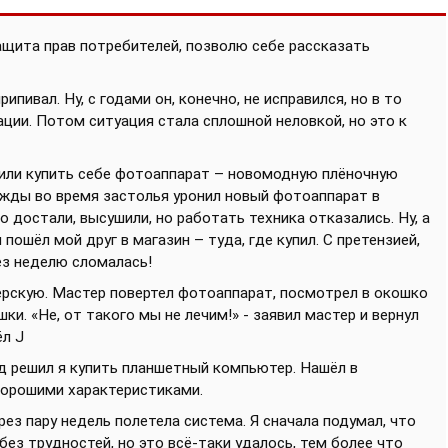
ащита прав потребителей, позволю себе рассказать
ипивал. Ну, с годами он, конечно, не исправился, но в то
ации. Потом ситуация стала сплошной неловкой, но это к
ешили купить себе фотоаппарат – новомодную плёночную
ажды во время застолья уронил новый фотоаппарат в
 достали, высушили, но работать техника отказались. Ну, а
пошёл мой друг в магазин – туда, где купил. С претензией,
рез неделю сломалась!
ерскую. Мастер повертел фотоаппарат, посмотрел в окошко
ки. «Не, от такого мы не лечим!» - заявил мастер и вернул
ёл J
ад решил я купить планшетный компьютер. Нашёл в
 хорошими характеристиками.
рез пару недель полетела система. Я сначала подумал, что
ез трудностей, но это всё-таки удалось, тем более что