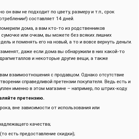
 он вам не подходит по цвету, размеру и т.п., срок
отреблении!) составляет 14 дней.
 померили дома, а вам кто-то из родственников
к сумочке или очкам, вы можете без всяких лишних
ель и поменять его на новый, а то и вовсе вернуть деньги.
заменят, даже если дома вы обнаружили в них какой-то
 драгметаллов и некоторые другие вещи, а также
т вам взаимоотношения с продавцом. Однако отсутствие
етворении справедливой претензии покупателя. Ведь есть и
плен именно в этом магазине – например, по штрих-коду.
вляйте претензию.
срока, вне зависимости от использования или
надлежащего качества;
(то есть предоставление скидки);