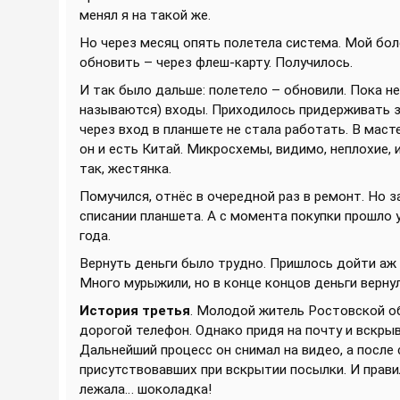
менял я на такой же.
Но через месяц опять полетела система. Мой бо
обновить – через флеш-карту. Получилось.
И так было дальше: полетело – обновили. Пока не
называются) входы. Приходилось придерживать з
через вход в планшете не стала работать. В маст
он и есть Китай. Микросхемы, видимо, неплохие, 
так, жестянка.
Помучился, отнёс в очередной раз в ремонт. Но з
списании планшета. А с момента покупки прошло 
года.
Вернуть деньги было трудно. Пришлось дойти аж 
Много мурыжили, но в конце концов деньги вернул
История третья
. Молодой житель Ростовской о
дорогой телефон. Однако придя на почту и вскры
Дальнейший процесс он снимал на видео, а после 
присутствовавших при вскрытии посылки. И прави
лежала… шоколадка!