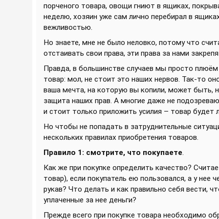
порченого товара, овощи гниют в ящиках, покрыв
неделю, хозяин уже сам лично перебирал в ящика
вежливостью.
Но знаете, мне не было неловко, потому что счит
отстаивать свои права, эти права за нами закрепя
Правда, в большинстве случаев мы просто плюём 
товар: мол, не стоит это наших нервов. Так-то он
ваша мечта, на которую вы копили, может быть, н
защита наших прав. А многие даже не подозреваю
и стоит только приложить усилия – товар будет л
Но чтобы не попадать в затруднительные ситуаци
нескольких правилах приобретения товаров.
Правило 1: смотрите, что покупаете
.
Как же при покупке определить качество? Считает
товар), если покупатель ею пользовался, а у нее
рукав? Что делать и как правильно себя вести, 
уплаченные за нее деньги?
Прежде всего при покупке товара необходимо об