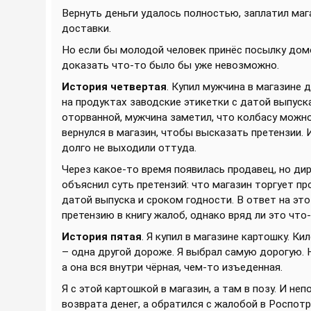
Вернуть деньги удалось полностью, заплатил мага
доставки.
Но если бы молодой человек принёс посылку домо
доказать что-то было бы уже невозможно.
История четвертая
. Купил мужчина в магазине 
на продуктах заводские этикетки с датой выпуска
оторванной, мужчина заметил, что колбасу можно 
вернулся в магазин, чтобы высказать претензии.
долго не выходили оттуда.
Через какое-то время появилась продавец, но ди
объяснил суть претензий: что магазин торгует п
датой выпуска и сроком годности. В ответ на это
претензию в книгу жалоб, однако вряд ли это что
История пятая
. Я купил в магазине картошку. К
– одна другой дороже. Я выбрал самую дорогую. 
а она вся внутри чёрная, чем-то изъеденная.
Я с этой картошкой в магазин, а там в позу. И не
возврата денег, а обратился с жалобой в Роспот