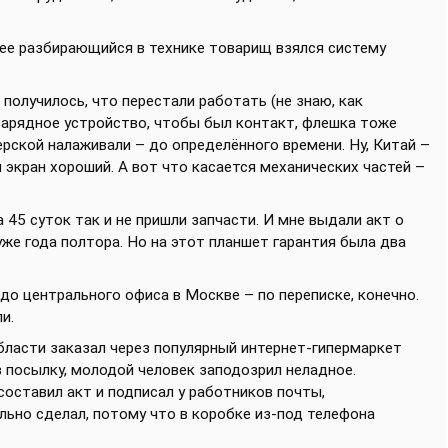
лее разбирающийся в технике товарищ взялся систему
 получилось, что перестали работать (не знаю, как
арядное устройство, чтобы был контакт, флешка тоже
ерской налаживали – до определённого времени. Ну, Китай –
и экран хороший. А вот что касается механических частей –
а 45 суток так и не пришли запчасти. И мне выдали акт о
уже года полтора. Но на этот планшет гарантия была два
до центрального офиса в Москве – по переписке, конечно.
и.
бласти заказал через популярный интернет-гипермаркет
в посылку, молодой человек заподозрил неладное.
составил акт и подписал у работников почты,
льно сделал, потому что в коробке из-под телефона