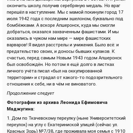
окончить школу, получив серебряную медаль. Но враг
перешёл в наступление. Мы с мамой покинули город 17
июля 1942 года с последним эшелоном, буквально под
бомбёжками. А вскоре Апшеронск, куда мы смогли
добраться, оказался захваченным фашистами. И мы
оказались в чужом нам мире — мире фашистских
варваров! Я видел расстрелы и унижения. Было всё: и
предательство своих, и доносы бывших кулаков. К
счастью, перед самым Новым 1943 годом Апшеронск
был освобождён. Но потом я ещё долго в листках
личного учёта писал «был на оккупированной
территории» и страдал от какого-то подозрительного
отношения к себе, ни в чём не виноватого.
Продолжение следует
Фотографии из архива Леонида Ефимовича
Маджугина:
1. Дом по Ткачевскому переулку (ныне Университетский
переулок) на углу с Екатериниской улицей (сейчас ул.
Красных Зорь) №7/38, где проживала моя семья с 1910