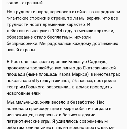
годах - страшный.
Но трудности народ переносил стойко: то ли радовали
гигантские стройки в стране, то ли мы верили, что все
трудности носят временный характер. И
действительно, уже в 1934 году отменили карточки,
образование стало бесплатным, исчезли
беспризорники. Мы радовались каждому достижению
нашей страны.
В Ростове заасфальтировали Большую Садовую,
проложили троллейбусную линию до Екатерининской
площади (ныне площадь Карла Маркса), в кинотеатрах
показывали «Путёвку в жизнь», «Чапаева», построили
театр им.Горького, разрешили… в домах проводить
новогодние ёлки.
Мы, мальчишки, жили весело и беззаботно. Нас
волновали происходящие в мире события: играли в
челюскинцев, в «красных и белых» и другие
патриотические игры. Я удивляюсь современным
ребятам: они не умеют так интересно играть, как мы.