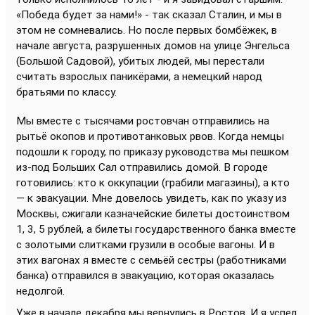
«Победа будет за нами!» - так сказал Сталин, и мы в
этом не сомневались. Но после первых бомбёжек, в
начале августа, разрушенных домов на улице Энгельса
(Большой Садовой), убитых людей, мы перестали
считать взрослых паникёрами, а немецкий народ
братьями по классу.
Мы вместе с тысячами ростовчан отправились на
рытьё окопов и противотанковых рвов. Когда немцы
подошли к городу, по приказу руководства мы пешком
из-под Больших Сал отправились домой. В городе
готовились: кто к оккупации (грабили магазины), а кто
— к эвакуации. Мне довелось увидеть, как по указу из
Москвы, сжигали казначейские билеты достоинством
1, 3, 5 рублей, а билеты государственного банка вместе
с золотыми слитками грузили в особые вагоны. И в
этих вагонах я вместе с семьёй сестры (работниками
банка) отправился в эвакуацию, которая оказалась
недолгой.
Уже в начале декабря мы вернулись в Ростов. И я успел