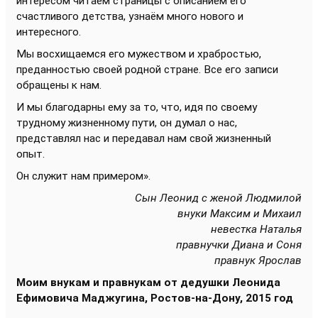
интересом читаем страницы с описанием его
счастливого детства, узнаём много нового и
интересного.
Мы восхищаемся его мужеством и храбростью,
преданностью своей родной стране. Все его записи
обращены к нам.
И мы благодарны ему за то, что, идя по своему
трудному жизненному пути, он думал о нас,
представлял нас и передавал нам свой жизненный
опыт.
Он служит нам примером».
Сын Леонид с женой Людмилой
внуки Максим и Михаил
невестка Наталья
правнучки Диана и Соня
правнук Ярослав
Моим внукам и правнукам от дедушки Леонида
Ефимовича Маджугина,
Ростов-на-Дону, 2015 год