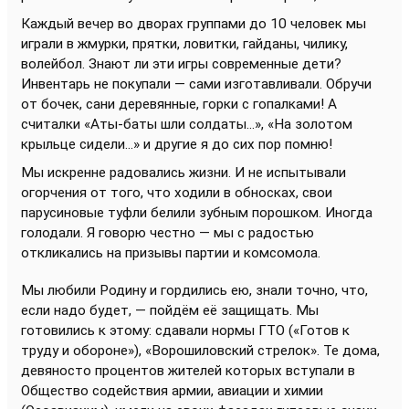
Каждый вечер во дворах группами до 10 человек мы
играли в жмурки, прятки, ловитки, гайданы, чилику,
волейбол. Знают ли эти игры современные дети?
Инвентарь не покупали — сами изготавливали. Обручи
от бочек, сани деревянные, горки с гопалками! А
считалки «Аты-баты шли солдаты...», «На золотом
крыльце сидели...» и другие я до сих пор помню!
Мы искренне радовались жизни. И не испытывали
огорчения от того, что ходили в обносках, свои
парусиновые туфли белили зубным порошком. Иногда
голодали. Я говорю честно — мы с радостью
откликались на призывы партии и комсомола.
Мы любили Родину и гордились ею, знали точно, что,
если надо будет, — пойдём её защищать. Мы
готовились к этому: сдавали нормы ГТО («Готов к
труду и обороне»), «Ворошиловский стрелок». Те дома,
девяносто процентов жителей которых вступали в
Общество содействия армии, авиации и химии