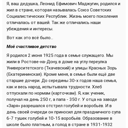
Я, ваш дедушка, Леонид Ефимович Маджугин, родился и
жил в стране, которая называлась Союз Советских
Социалистических Республик. Жизнь моего поколения
отличалась от вашей. Так же отличались наши
убеждения и интересы.
Вот как это всё было...
Моё счастливое детство
Я родился 2 июня 1925 года в семье служащего. Мы
жили в Ростове-на-Дону, в доме на углу переулка
Университетского (Ткачевский) и улицы Красных Зорь
(Екатерининская). Кроме меня, в семье были ещё две
старшие дочери. До середины 30-х годов наша семья,
как и весь народ, испытывала трудности. Хлеб
отпускали по нормам (карточкам). Я, как ученик,
получал на день 250 г, а папа - 350 г. У отца на заводе
«Заря» разрешался отстрел голубей и воробьёв. И в
день своей очереди он приносил для праздничного супа
6-7 тушек голубей и 10-15 воробьёв. Образование в
школе было платным, а голод в стране в 1931-1932