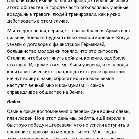
(Осоавиахим), имели на своих фасадах гипсовые знаки
этого общества. В городе часто объявлялись учебные
воздушные тревоги: людей тренировали, как нужно
действовать в этом случае.
Мы твёрдо знали, верили, что наша Красная Армия всех
сильней, воевать будем только «малой кровью». Когда
узнали о договоре с фашистской Германией,
большинство молодёжи поняло, что это хитрость
Сталина, чтобы оттянуть войну, и, конечно, одобрило
этот шаг. И, кроме того, мы были уверены, что народы
капиталистических стран, когда их глупые правители
начнут войну с нами, сбросят их и на всей земле
наступят вечный мир и коммунизм — самое
справедливое общество на Земле.
Война
Самые яркие воспоминания о первом дне войны: слёзы,
плач людей. Но в этот день мы, ребята, ещё верили в
быструю победу и …горевали, что не успели вступить в
сражение с врагом по молодости лет. Мне тогда
только исполнилось 16 лет - и я завидовал старшим.