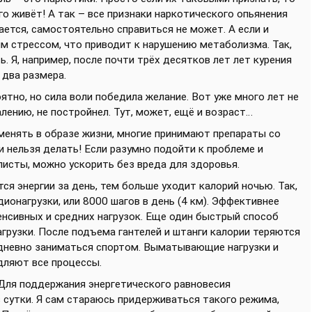
го живёт! А так – все признаки наркотического опьянения
чается, самостоятельно справиться не может. А если и
ым стрессом, что приводит к нарушению метаболизма. Так,
 Я, например, после почти трёх десятков лет лет курения
 два размера.
оятно, но сила воли победила желание. Вот уже много лет не
алению, не постройнел. Тут, может, ещё и возраст…
е менять в образе жизни, многие принимают препараты со
 нельзя делать! Если разумно подойти к проблеме и
листы, можно ускорить без вреда для здоровья.
ся энергии за день, тем больше уходит калорий ночью. Так,
ионагрузки, или 8000 шагов в день (4 км). Эффективнее
енсивных и средних нагрузок. Еще один быстрый способ
агрузки. После подъема гантелей и штанги калории теряются
жедневно заниматься спортом. Выматывающие нагрузки и
дляют все процессы.
Для поддержания энергетического равновесия
 сутки. Я сам стараюсь придерживаться такого режима,