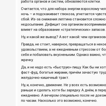
работа органов и систем, обновляются клетки.
Считается, что для набора энергии взрослому чел
ночь – и подскакивает глюкоза, угнетается чувс
сбой. Из-за снижения лептина становится сложн
недосыпание. Дефицит сна организм воспринимае
влияет на образование «стратегических» запасов.
Ну, и какой же вывод? А вот какой: чем организо
Правда, не стоит, наверное, превращаться в нек
удовольствием, а не ежедневным стрессом от бо
себя и побаловать вкусненьким. Однако важно, ч
жрачку.
Да, и не надо есть «быструю» пищу. Как бы ни х
фаст-фуд, богатые жирами, причём зачастую труд
желудочно-кишечный тракт.
Ну, и, конечно, движение. Не у всех есть возмож
раньше и сделать хотя бы зарядку. А днём, в пер
ежедневно. А вечером специально после не доезж
по часам. Насколько это возможно, конечно.