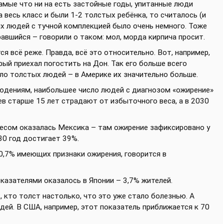
амые что ни на есть застойные годы, упитанные люди
а весь класс и были 1-2 толстых ребёнка, то считалось (и
лых людей с тучной комплекцией было очень немного. Тоже
равшийся – говорили о таком: мол, морда кирпича просит.
я всё реже. Правда, всё это относительно. Вот, например,
ый приехал погостить на Дон. Так его больше всего
ало толстых людей – в Америке их значительно больше.
людениям, наибольшее число людей с диагнозом «ожирение»
в старше 15 лет страдают от избыточного веса, а в 2030
есом оказалась Мексика – там ожирение зафиксировано у
30 год достигает 39%.
0,7% имеющих признаки ожирения, говорится в
азателями оказалось в Японии – 3,7% жителей.
х, кто толст настолько, что это уже стало болезнью. А
й. В США, например, этот показатель приближается к 70