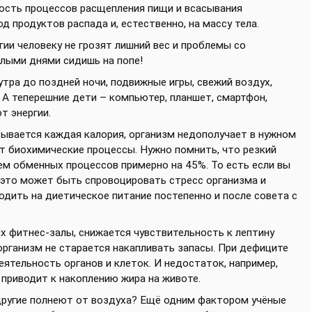
ость процессов расщепления пищи и всасывания
д продуктов распада и, естественно, на массу тела.
гии человеку не грозят лишний вес и проблемы со
елыми днями сидишь на попе!
утра до поздней ночи, подвижные игры, свежий воздух,
 А теперешние дети – компьютер, планшет, смартфон,
т энергии.
тывается каждая калория, организм недополучает в нужном
ет биохимические процессы. Нужно помнить, что резкий
ем обменных процессов примерно на 45%. То есть если вы
 это может быть спровоцировать стресс организма и
одить на диетическое питание постепенно и после совета с
 фитнес-залы, снижается чувствительность к лептину
 организм не старается накапливать запасы. При дефиците
ятельность органов и клеток. И недостаток, например,
 приводит к накоплению жира на животе.
, другие полнеют от воздуха? Ещё одним фактором учёные