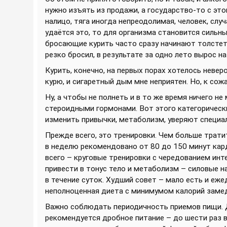
нужно изъять из продажи, а государство-то с это
налицо, тяга иногда непреодолимая, человек, слу
удаётся это, то для организма становится сильн
бросающие курить часто сразу начинают толстеть.
резко бросил, в результате за одно лето вырос на
Курить, конечно, на первых порах хотелось невер
курю, и сигаретный дым мне неприятен. Но, к сож
Ну, а чтобы не полнеть и в то же время ничего н
стероидными гормонами. Вот этого категорически
изменить привычки, метаболизм, уверяют специа
Прежде всего, это тренировки. Чем больше тратит
в неделю рекомендовано от 80 до 150 минут кард
всего – круговые тренировки с чередованием инт
привести в тонус тело и метаболизм – силовые н
в течение суток. Худший совет – мало есть и е
неполноценная диета с минимумом калорий заме
Важно соблюдать периодичность приемов пищи. 
рекомендуется дробное питание – до шести раз в