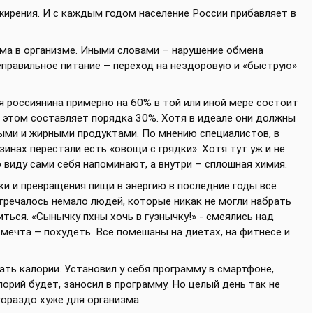
жирения. И с каждым годом население России прибавляет в
ма в организме. Иными словами – нарушение обмена
еправильное питание – переход на нездоровую и «быструю»
 россиянина примерно на 60% в той или иной мере состоит
и этом составляет порядка 30%. Хотя в идеале они должны
ыми и жирными продуктами. По мнению специалистов, в
инах перестали есть «овощи с грядки». Хотя тут уж и не
 виду сами себя напоминают, а внутри – сплошная химия.
и и превращения пищи в энергию в последние годы всё
стречалось немало людей, которые никак не могли набрать
иться. «Сынычку пхны хочь в гузнычку!» - смеялись над
 мечта – похудеть. Все помешаны на диетах, на фитнесе и
ть калории. Установил у себя программу в смартфоне,
лорий будет, заносил в программу. Но целый день так не
ораздо хуже для организма.