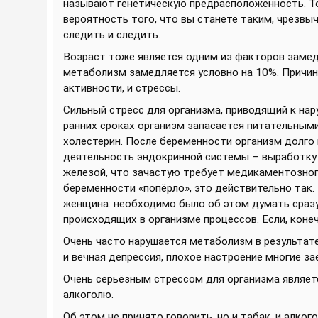
называют генетическую предрасположенность. То е
вероятность того, что вы станете таким, чрезвыча
следить и следить.
Возраст тоже является одним из факторов замед
метаболизм замедляется условно на 10%. Причино
активности, и стрессы.
Сильный стресс для организма, приводящий к нар
ранних сроках организм запасается питательным
холестерин. После беременности организм долго
деятельность эндокринной системы – выработку
железой, что зачастую требует медикаментозного
беременности «попёрло», это действительно так. 
женщина: необходимо было об этом думать сразу
происходящих в организме процессов. Если, коне
Очень часто нарушается метаболизм в результате 
и вечная депрессия, плохое настроение многие з
Очень серьёзным стрессом для организма являетс
алкоголю.
Об этом не принято говорить, но и табак, и алког