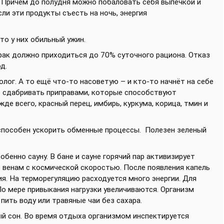
о! Причём до полудня можно побаловать себя выпечкой и
ли эти продукты съесть на ночь, энергия
то у них обильный ужин.
рак должно приходиться до 70% суточного рациона. Отказ
д.
лог. А то ещё что-то насоветую – и кто-то начнёт на себе
о сдабривать приправами, которые способствуют
де всего, красный перец, имбирь, куркума, корица, тмин и
способен ускорить обменные процессы. Полезен зеленый
бенно сауну. В бане и сауне горячий пар активизирует
 венам с космической скоростью. После появления капель
я. На терморегуляцию расходуется много энергии. Для
о мере привыкания нагрузки увеличиваются. Организм
пить воду или травяные чаи без сахара.
й сон. Во время отдыха организмом инспектируется