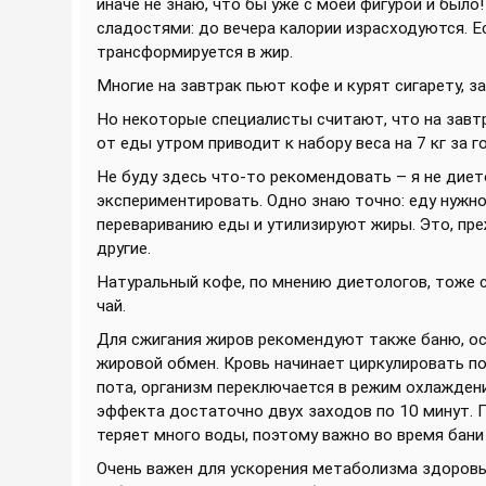
иначе не знаю, что бы уже с моей фигурой и был
сладостями: до вечера калории израсходуются. Ес
трансформируется в жир.
Многие на завтрак пьют кофе и курят сигарету, за
Но некоторые специалисты считают, что на завт
от еды утром приводит к набору веса на 7 кг за го
Не буду здесь что-то рекомендовать – я не дието
экспериментировать. Одно знаю точно: еду нужн
перевариванию еды и утилизируют жиры. Это, преж
другие.
Натуральный кофе, по мнению диетологов, тоже 
чай.
Для сжигания жиров рекомендуют также баню, осо
жировой обмен. Кровь начинает циркулировать по
пота, организм переключается в режим охлаждени
эффекта достаточно двух заходов по 10 минут. П
теряет много воды, поэтому важно во время бани 
Очень важен для ускорения метаболизма здоровы