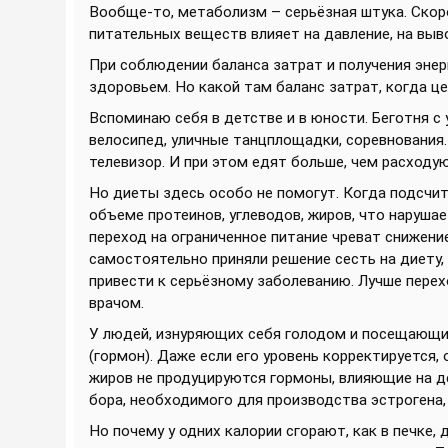
Вообще-то, метаболизм – серьёзная штука. Скор
питательных веществ влияет на давление, на выво
При соблюдении баланса затрат и получения энер
здоровьем. Но какой там баланс затрат, когда ц
Вспоминаю себя в детстве и в юности. Беготня с 
велосипед, уличные танцплощадки, соревнования.
телевизор. И при этом едят больше, чем расходую
Но диеты здесь особо не помогут. Когда подсчи
объеме протеинов, углеводов, жиров, что наруша
переход на ограниченное питание чреват снижени
самостоятельно приняли решение сесть на диету,
привести к серьёзному заболеванию. Лучше перех
врачом.
У людей, изнуряющих себя голодом и посещающих
(гормон). Даже если его уровень корректируется,
жиров не продуцируются гормоны, влияющие на де
бора, необходимого для производства эстрогена,
Но почему у одних калории сгорают, как в печке