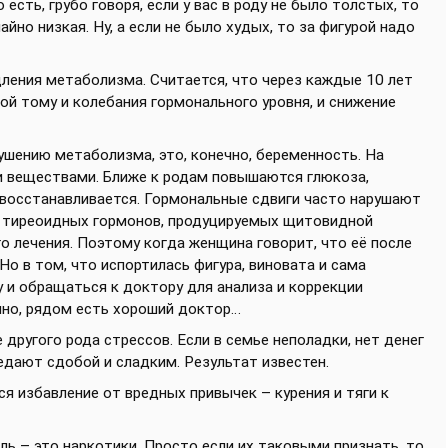
сть, грубо говоря, если у вас в роду не было толстых, то
йно низкая. Ну, а если не было худых, то за фигурой надо
ления метаболизма. Считается, что через каждые 10 лет
й тому и колебания гормонального уровня, и снижение
ушению метаболизма, это, конечно, беременность. На
и веществами. Ближе к родам повышаются глюкоза,
 восстанавливается. Гормональные сдвиги часто нарушают
 тиреоидных гормонов, продуцируемых щитовидной
 лечения. Поэтому когда женщина говорит, что её после
Но в том, что испортилась фигура, виновата и сама
 и обращаться к доктору для анализа и коррекции
чно, рядом есть хороший доктор…
другого рода стрессов. Если в семье неполадки, нет денег
аедают сдобой и сладким. Результат известен.
я избавление от вредных привычек – курения и тяги к
оль – это наркотики. Просто если их таковыми признать, то