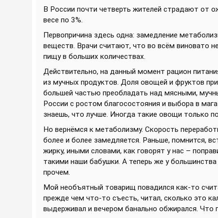
В России почти четверть жителей страдают от о
весе по 3%.
Первопричина здесь одна: замедление метаболиз
веществ. Врачи считают, что во всём виновато н
пищу в больших количествах.
Действительно, на данный момент рацион питания
из мучных продуктов. Доля овощей и фруктов пр
большей частью преобладать над мясными, мучн
России с ростом благосостояния и выбора в магаз
знаешь, что лучше. Иногда такие овощи только по
Но вернёмся к метаболизму. Скорость переработк
более и более замедляется. Раньше, помнится, в
жирку, иными словами, как говорят у нас – поправ
такими наши бабушки. А теперь же у большинства
прочем.
Мой необъятный товарищ повадился как-то счита
прежде чем что-то съесть, читал, сколько это ка
выдерживал и вечером банально обжирался. Что г