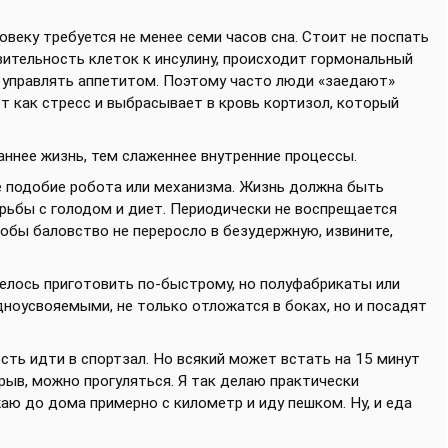
овеку требуется не менее семи часов сна. Стоит не поспать
твительность клеток к инсулину, происходит гормональный
о управлять аппетитом. Поэтому часто люди «заедают»
т как стресс и выбрасывает в кровь кортизол, который
ваннее жизнь, тем слаженнее внутренние процессы.
ое подобие робота или механизма. Жизнь должна быть
рьбы с голодом и диет. Периодически не воспрещается
тобы баловство не переросло в безудержную, извините,
отелось приготовить по-быстрому, но полуфабрикаты или
ноусвояемыми, не только отложатся в боках, но и посадят
ность идти в спортзал. Но всякий может встать на 15 минут
ерыв, можно прогуляться. Я так делаю практически
аю до дома примерно с километр и иду пешком. Ну, и еда