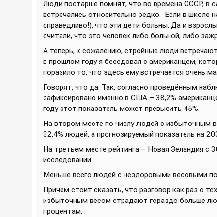
Люди постарше помнят, что во времена СССР, в с
встречались относительно редко.
Если в школе н
справедливо!), что эти дети больны. Да и взрос
считали, что это человек либо больной, либо заж
А теперь, к сожалению, стройные люди встречаютс
в прошлом году я беседовал с американцем, котор
поразило то, что здесь ему встречается очень м
Говорят, что да. Так, согласно проведённым наб
зафиксировано именно в США – 38,2% американце
году этот показатель может превысить 45%.
На втором месте по числу людей с избыточным в
32,4% людей, а прогнозируемый показатель на 20
На третьем месте рейтинга – Новая Зеландия с 3
исследовании.
Меньше всего людей с нездоровыми весовыми пок
Причём стоит сказать, что разговор как раз о те
избыточным весом страдают гораздо больше люде
процентам.